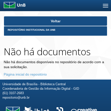
Skip
Voltar
navigation
REPOSITÓRIO INSTITUCIONAL DA UNB
Não há documentos
Não há documentos disponíveis no repositório de acordo com a
sua solicitação.
Página inicial do repositório
Universidade de Brasília - Biblioteca Central
Coordenadoria de Gestão da Informação Digital - GID
(61) 3107-2683
repositorio@unb.br