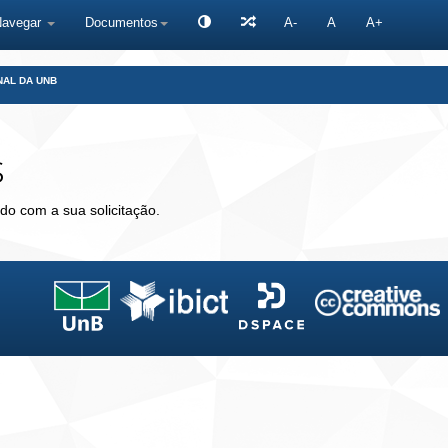
Navegar
Documentos
A-
A
A+
NAL DA UNB
s
do com a sua solicitação.