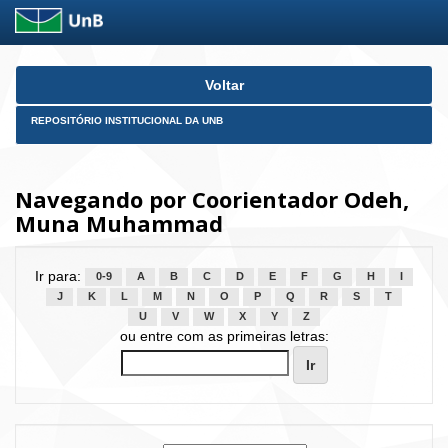
Skip
Voltar
navigation
REPOSITÓRIO INSTITUCIONAL DA UNB
Navegando por Coorientador Odeh,
Muna Muhammad
Ir para:
0-9
A
B
C
D
E
F
G
H
I
J
K
L
M
N
O
P
Q
R
S
T
U
V
W
X
Y
Z
ou entre com as primeiras letras: