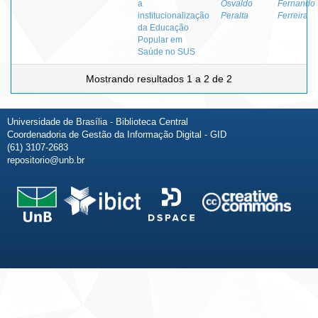
a
Osvaldo
Fernando
institucionalização
Peralta
Ferreira
da Educação
Popular em
Saúde no SUS
Mostrando resultados 1 a 2 de 2
Universidade de Brasília - Biblioteca Central
Coordenadoria de Gestão da Informação Digital - GID
(61) 3107-2683
repositorio@unb.br
Fale conosco