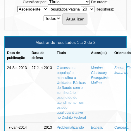
Classificar por:
Em ordem:
Resultados/Página
Registro(s):
Mostrando resultados 1 a 2 de 2
Data de
Data de
Título
Autor(es)
Orientado
publicação
defesa
24-Set-2013
27-Jun-2013
O acesso da
Martins,
Souza, El
população
Clesimary
Maria de
masculina a
Evangelista
Unidades Básicas
Molina
de Saúde com e
sem horário
estendido de
atendimento : um
estudo
qualiquantitativo
no Distrito Federal
7-Jan-2014
2013
Problematizando
Bonetti,
Carneiro,