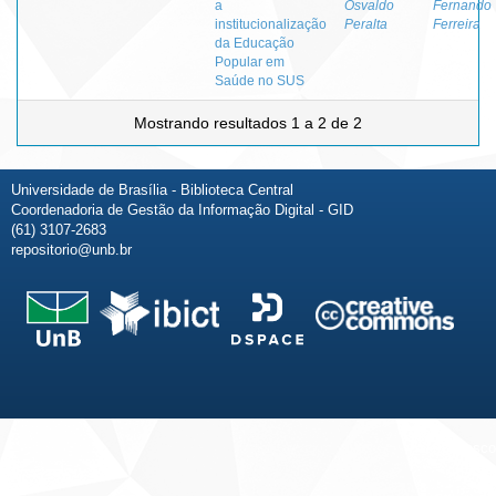
a
Osvaldo
Fernando
institucionalização
Peralta
Ferreira
da Educação
Popular em
Saúde no SUS
Mostrando resultados 1 a 2 de 2
Universidade de Brasília - Biblioteca Central
Coordenadoria de Gestão da Informação Digital - GID
(61) 3107-2683
repositorio@unb.br
Fale conosco