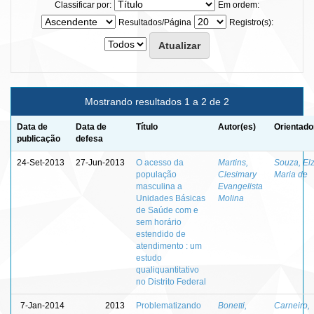
Classificar por:
Em ordem:
Resultados/Página
Registro(s):
Mostrando resultados 1 a 2 de 2
Data de
Data de
Título
Autor(es)
Orientado
publicação
defesa
24-Set-2013
27-Jun-2013
O acesso da
Martins,
Souza, El
população
Clesimary
Maria de
masculina a
Evangelista
Unidades Básicas
Molina
de Saúde com e
sem horário
estendido de
atendimento : um
estudo
qualiquantitativo
no Distrito Federal
7-Jan-2014
2013
Problematizando
Bonetti,
Carneiro,