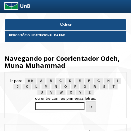
Skip
Voltar
navigation
REPOSITÓRIO INSTITUCIONAL DA UNB
Navegando por Coorientador Odeh,
Muna Muhammad
Ir para:
0-9
A
B
C
D
E
F
G
H
I
J
K
L
M
N
O
P
Q
R
S
T
U
V
W
X
Y
Z
ou entre com as primeiras letras: