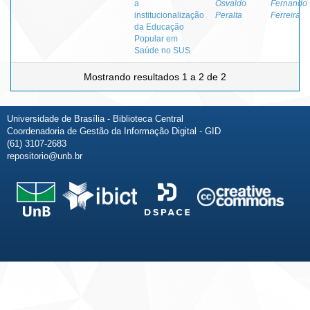
a
Osvaldo
Fernando
institucionalização
Peralta
Ferreira
da Educação
Popular em
Saúde no SUS
Mostrando resultados 1 a 2 de 2
Universidade de Brasília - Biblioteca Central
Coordenadoria de Gestão da Informação Digital - GID
(61) 3107-2683
repositorio@unb.br
Fale conosco