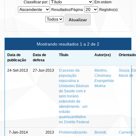
Classificar por:
Em ordem:
Resultados/Página
Registro(s):
Mostrando resultados 1 a 2 de 2
Data de
Data de
Título
Autor(es)
Orientado
publicação
defesa
24-Set-2013
27-Jun-2013
O acesso da
Martins,
Souza, El
população
Clesimary
Maria de
masculina a
Evangelista
Unidades Básicas
Molina
de Saúde com e
sem horário
estendido de
atendimento : um
estudo
qualiquantitativo
no Distrito Federal
7-Jan-2014
2013
Problematizando
Bonetti,
Carneiro,