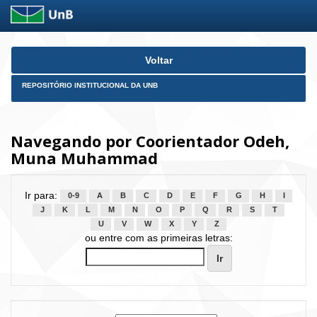
Skip
Voltar
navigation
REPOSITÓRIO INSTITUCIONAL DA UNB
Navegando por Coorientador Odeh,
Muna Muhammad
Ir para:
0-9
A
B
C
D
E
F
G
H
I
J
K
L
M
N
O
P
Q
R
S
T
U
V
W
X
Y
Z
ou entre com as primeiras letras: