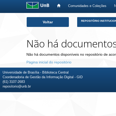
Comunidades e Coleções
Skip
REPOSITÓRIO INSTITUCIO
Voltar
navigation
Não há documento
Não há documentos disponíveis no repositório de acor
Página inicial do repositório
Universidade de Brasília - Biblioteca Central
Coordenadoria de Gestão da Informação Digital - GID
(61) 3107-2683
repositorio@unb.br