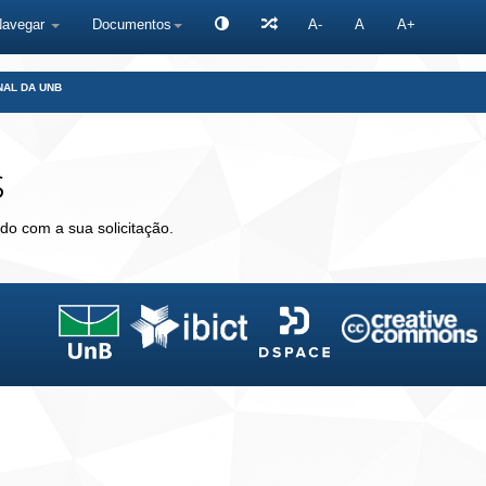
Navegar
Documentos
A-
A
A+
NAL DA UNB
s
do com a sua solicitação.