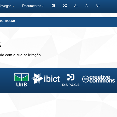
Navegar
Documentos
A-
A
A+
NAL DA UNB
s
do com a sua solicitação.