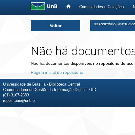
Comunidades e Coleções
Skip
REPOSITÓRIO INSTITUCIO
Voltar
navigation
Não há documento
Não há documentos disponíveis no repositório de acor
Página inicial do repositório
Universidade de Brasília - Biblioteca Central
Coordenadoria de Gestão da Informação Digital - GID
(61) 3107-2683
repositorio@unb.br