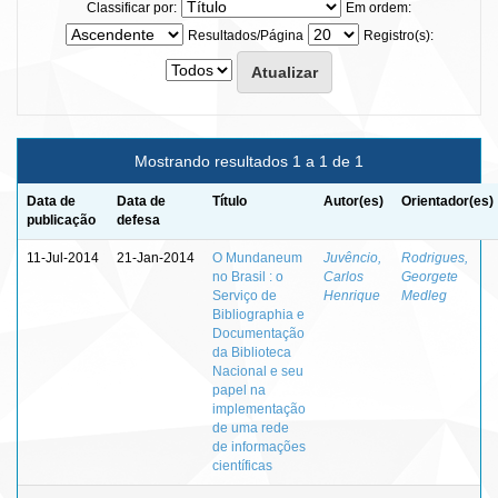
Classificar por:
Em ordem:
Resultados/Página
Registro(s):
Mostrando resultados 1 a 1 de 1
Data de
Data de
Título
Autor(es)
Orientador(es)
publicação
defesa
11-Jul-2014
21-Jan-2014
O Mundaneum
Juvêncio,
Rodrigues,
no Brasil : o
Carlos
Georgete
Serviço de
Henrique
Medleg
Bibliographia e
Documentação
da Biblioteca
Nacional e seu
papel na
implementação
de uma rede
de informações
científicas