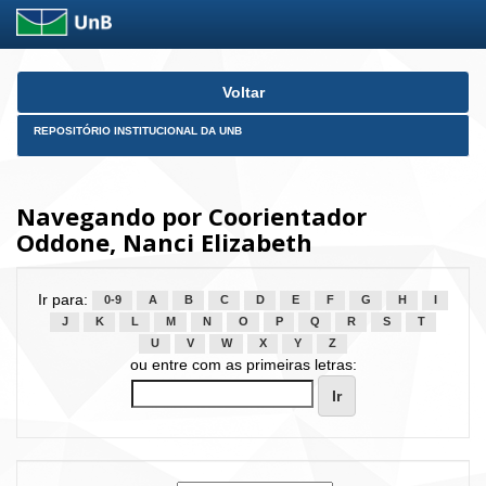
Skip
Voltar
navigation
REPOSITÓRIO INSTITUCIONAL DA UNB
Navegando por Coorientador
Oddone, Nanci Elizabeth
Ir para:
0-9
A
B
C
D
E
F
G
H
I
J
K
L
M
N
O
P
Q
R
S
T
U
V
W
X
Y
Z
ou entre com as primeiras letras: