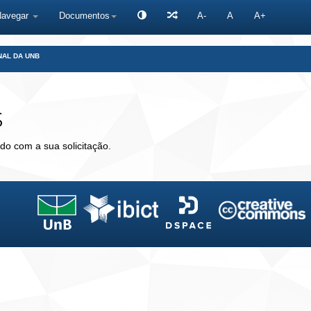
Navegar
Documentos
A-
A
A+
NAL DA UNB
s
do com a sua solicitação.