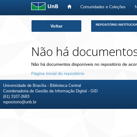
Comunidades e Coleções
Skip
REPOSITÓRIO INSTITUCIO
Voltar
navigation
Não há documento
Não há documentos disponíveis no repositório de acor
Página inicial do repositório
Universidade de Brasília - Biblioteca Central
Coordenadoria de Gestão da Informação Digital - GID
(61) 3107-2683
repositorio@unb.br