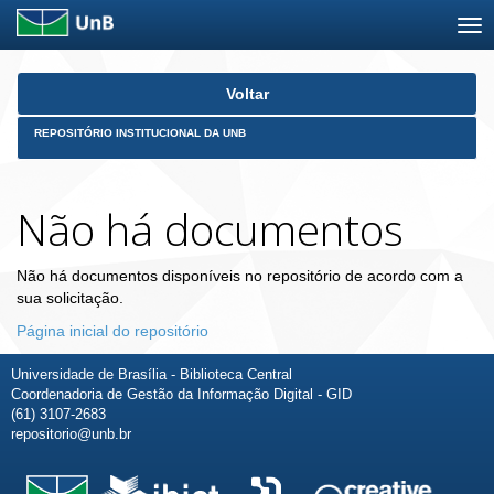
Skip
Voltar
navigation
REPOSITÓRIO INSTITUCIONAL DA UNB
Não há documentos
Não há documentos disponíveis no repositório de acordo com a
sua solicitação.
Página inicial do repositório
Universidade de Brasília - Biblioteca Central
Coordenadoria de Gestão da Informação Digital - GID
(61) 3107-2683
repositorio@unb.br