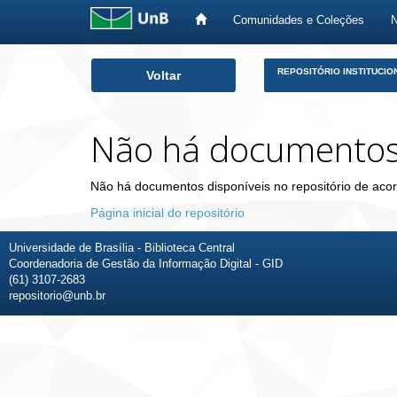
Comunidades e Coleções
Skip
REPOSITÓRIO INSTITUCIO
Voltar
navigation
Não há documento
Não há documentos disponíveis no repositório de acor
Página inicial do repositório
Universidade de Brasília - Biblioteca Central
Coordenadoria de Gestão da Informação Digital - GID
(61) 3107-2683
repositorio@unb.br