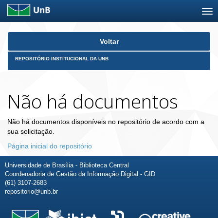
Skip
Voltar
navigation
REPOSITÓRIO INSTITUCIONAL DA UNB
Não há documentos
Não há documentos disponíveis no repositório de acordo com a
sua solicitação.
Página inicial do repositório
Universidade de Brasília - Biblioteca Central
Coordenadoria de Gestão da Informação Digital - GID
(61) 3107-2683
repositorio@unb.br