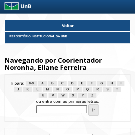
Skip
Voltar
navigation
REPOSITÓRIO INSTITUCIONAL DA UNB
Navegando por Coorientador
Noronha, Eliane Ferreira
Ir para:
0-9
A
B
C
D
E
F
G
H
I
J
K
L
M
N
O
P
Q
R
S
T
U
V
W
X
Y
Z
ou entre com as primeiras letras: