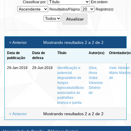
Classificar por:
Em ordem:
Resultados/Página
Registro(s):
< Anterior
Mostrando resultados 2 a 2 de 2
Data de
Data de
Título
Autor(es)
Orientador(e
publicação
defesa
29-Jan-2019
29-Jun-2018
Identificação e
Silva,
Vale, Helson
potencial
Anna
Mário Martins
degradativo de
Sofya
do
fungos
Vanessa
lignocelulolíticos
Silvério
associados às
da
podridões
branca e parda
< Anterior
Mostrando resultados 2 a 2 de 2