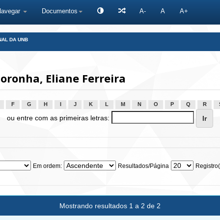
Navegar
Documentos
A-
A
A+
NAL DA UNB
ronha, Eliane Ferreira
F
G
H
I
J
K
L
M
N
O
P
Q
R
ou entre com as primeiras letras:
Em ordem:
Resultados/Página
Registro(
Mostrando resultados 1 a 2 de 2