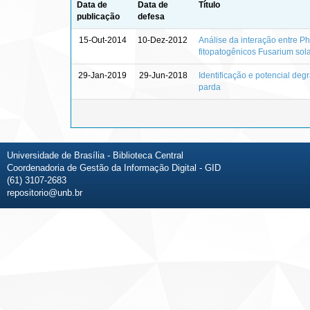
Data de
Data de
Título
publicação
defesa
15-Out-2014
10-Dez-2012
Análise da interação entre P
fitopatogênicos Fusarium sola
29-Jan-2019
29-Jun-2018
Identificação e potencial deg
parda
Universidade de Brasília - Biblioteca Central
Coordenadoria de Gestão da Informação Digital - GID
(61) 3107-2683
repositorio@unb.br