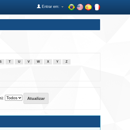
Entrar em:
S
T
U
V
W
X
Y
Z
s):