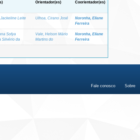
s)
Orientador(es)
Coorientador(es)
 Jackeline Leite
Ulhoa, Cirano José
Noronha, Eliane
Ferreira
Anna Sofya
Vale, Helson Mário
Noronha, Eliane
 Silvério da
Martins do
Ferreira
Fale conosco
Sobre