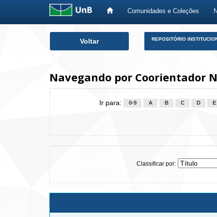
Comunidades e Coleções
Skip
REPOSITÓRIO INSTITUCIO
Voltar
navigation
Navegando por Coorientador No
Ir para:
0-9
A
B
C
D
E
Classificar por: