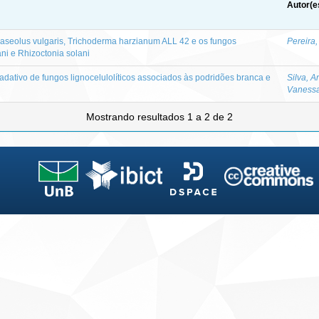
Autor(e
haseolus vulgaris, Trichoderma harzianum ALL 42 e os fungos
Pereira,
ni e Rhizoctonia solani
radativo de fungos lignocelulolíticos associados às podridões branca e
Silva, 
Vanessa
Mostrando resultados 1 a 2 de 2