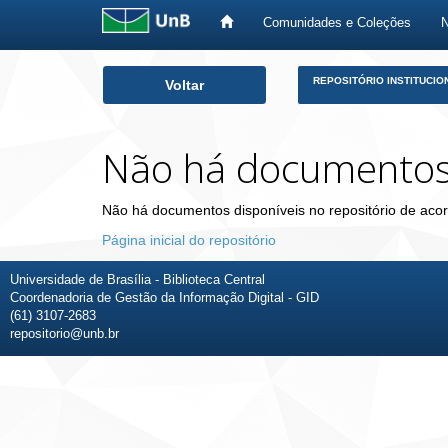
Comunidades e Coleções
Skip
REPOSITÓRIO INSTITUCIO
Voltar
navigation
Não há documento
Não há documentos disponíveis no repositório de acor
Página inicial do repositório
Universidade de Brasília - Biblioteca Central
Coordenadoria de Gestão da Informação Digital - GID
(61) 3107-2683
repositorio@unb.br