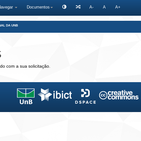
Navegar
Documentos
A-
A
A+
NAL DA UNB
s
do com a sua solicitação.