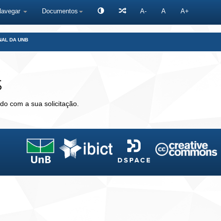
Navegar
Documentos
A-
A
A+
NAL DA UNB
s
do com a sua solicitação.