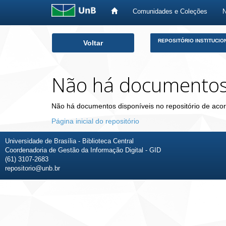
Comunidades e Coleções
Skip
REPOSITÓRIO INSTITUCIO
Voltar
navigation
Não há documento
Não há documentos disponíveis no repositório de acor
Página inicial do repositório
Universidade de Brasília - Biblioteca Central
Coordenadoria de Gestão da Informação Digital - GID
(61) 3107-2683
repositorio@unb.br