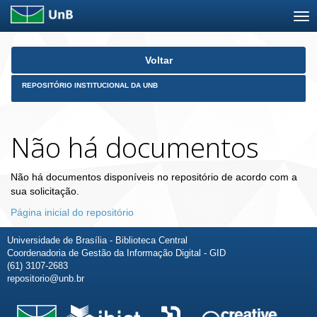
Skip
Voltar
navigation
REPOSITÓRIO INSTITUCIONAL DA UNB
Não há documentos
Não há documentos disponíveis no repositório de acordo com a
sua solicitação.
Página inicial do repositório
Universidade de Brasília - Biblioteca Central
Coordenadoria de Gestão da Informação Digital - GID
(61) 3107-2683
repositorio@unb.br