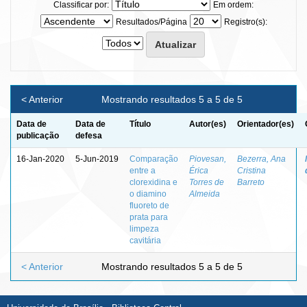
Classificar por:
Em ordem:
Resultados/Página
Registro(s):
< Anterior
Mostrando resultados 5 a 5 de 5
Data de
Data de
Título
Autor(es)
Orientador(es)
publicação
defesa
16-Jan-2020
5-Jun-2019
Comparação
Piovesan,
Bezerra, Ana
entre a
Érica
Cristina
clorexidina e
Torres de
Barreto
o diamino
Almeida
fluoreto de
prata para
limpeza
cavitária
< Anterior
Mostrando resultados 5 a 5 de 5