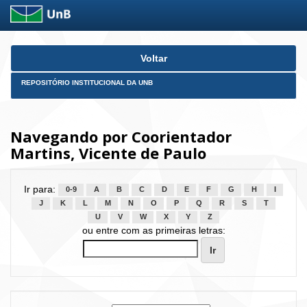
Skip
Voltar
navigation
REPOSITÓRIO INSTITUCIONAL DA UNB
Navegando por Coorientador
Martins, Vicente de Paulo
Ir para:
0-9
A
B
C
D
E
F
G
H
I
J
K
L
M
N
O
P
Q
R
S
T
U
V
W
X
Y
Z
ou entre com as primeiras letras: