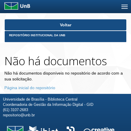
Skip
Voltar
navigation
REPOSITÓRIO INSTITUCIONAL DA UNB
Não há documentos
Não há documentos disponíveis no repositório de acordo com a
sua solicitação.
Página inicial do repositório
Universidade de Brasília - Biblioteca Central
Coordenadoria de Gestão da Informação Digital - GID
(61) 3107-2683
repositorio@unb.br