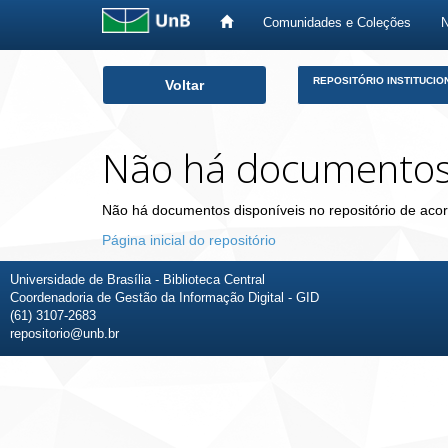
Comunidades e Coleções
Skip
REPOSITÓRIO INSTITUCIO
Voltar
navigation
Não há documento
Não há documentos disponíveis no repositório de acor
Página inicial do repositório
Universidade de Brasília - Biblioteca Central
Coordenadoria de Gestão da Informação Digital - GID
(61) 3107-2683
repositorio@unb.br