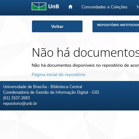
Comunidades e Coleções
Skip
REPOSITÓRIO INSTITUCIO
Voltar
navigation
Não há documento
Não há documentos disponíveis no repositório de acor
Página inicial do repositório
Universidade de Brasília - Biblioteca Central
Coordenadoria de Gestão da Informação Digital - GID
(61) 3107-2683
repositorio@unb.br