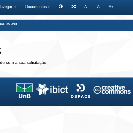
Navegar
Documentos
A-
A
A+
NAL DA UNB
s
do com a sua solicitação.