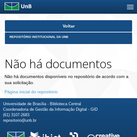
Skip
Voltar
navigation
REPOSITÓRIO INSTITUCIONAL DA UNB
Não há documentos
Não há documentos disponíveis no repositório de acordo com a
sua solicitação.
Página inicial do repositório
Universidade de Brasília - Biblioteca Central
Coordenadoria de Gestão da Informação Digital - GID
(61) 3107-2683
repositorio@unb.br