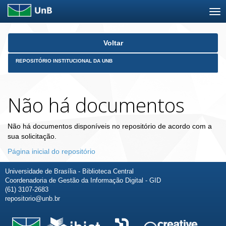
Skip
Voltar
navigation
REPOSITÓRIO INSTITUCIONAL DA UNB
Não há documentos
Não há documentos disponíveis no repositório de acordo com a
sua solicitação.
Página inicial do repositório
Universidade de Brasília - Biblioteca Central
Coordenadoria de Gestão da Informação Digital - GID
(61) 3107-2683
repositorio@unb.br