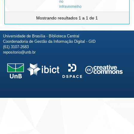
no
infravermelho
Mostrando resultados 1 a 1 de 1
Universidade de Brasília - Biblioteca Central
Coordenadoria de Gestão da Informação Digital - GID
(61) 3107-2683
repositorio@unb.br
Fale conosco
Sobre