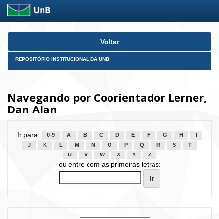
Skip
Voltar
navigation
REPOSITÓRIO INSTITUCIONAL DA UNB
Navegando por Coorientador Lerner,
Dan Alan
Ir para:
0-9
A
B
C
D
E
F
G
H
I
J
K
L
M
N
O
P
Q
R
S
T
U
V
W
X
Y
Z
ou entre com as primeiras letras: