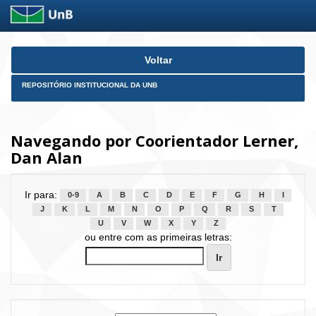
Skip
Voltar
navigation
REPOSITÓRIO INSTITUCIONAL DA UNB
Navegando por Coorientador Lerner,
Dan Alan
Ir para:
0-9
A
B
C
D
E
F
G
H
I
J
K
L
M
N
O
P
Q
R
S
T
U
V
W
X
Y
Z
ou entre com as primeiras letras: