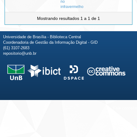
no
infravermelho
Mostrando resultados 1 a 1 de 1
Universidade de Brasília - Biblioteca Central
Coordenadoria de Gestão da Informação Digital - GID
(61) 3107-2683
repositorio@unb.br
Fale conosco
Sobre