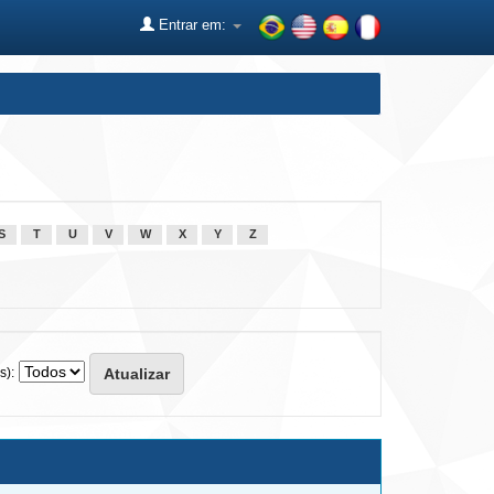
Entrar em:
S
T
U
V
W
X
Y
Z
s):