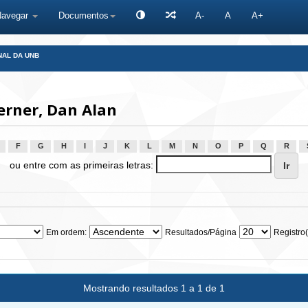
Navegar
Documentos
A-
A
A+
NAL DA UNB
erner, Dan Alan
F
G
H
I
J
K
L
M
N
O
P
Q
R
ou entre com as primeiras letras:
Em ordem:
Resultados/Página
Registro(
Mostrando resultados 1 a 1 de 1