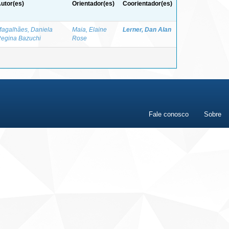
utor(es)
Orientador(es)
Coorientador(es)
agalhães, Daniela
Maia, Elaine
Lerner, Dan Alan
egina Bazuchi
Rose
Fale conosco
Sobre