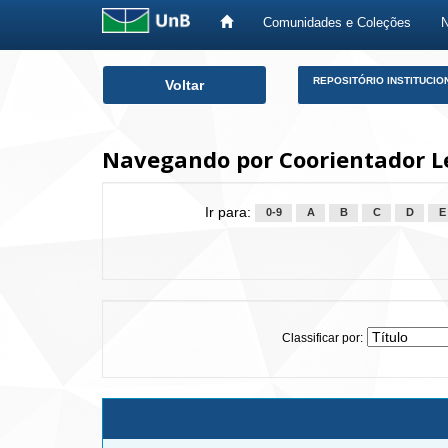
Comunidades e Coleções
Skip
REPOSITÓRIO INSTITUCIO
Voltar
navigation
Navegando por Coorientador L
Ir para:
0-9
A
B
C
D
E
Classificar por: