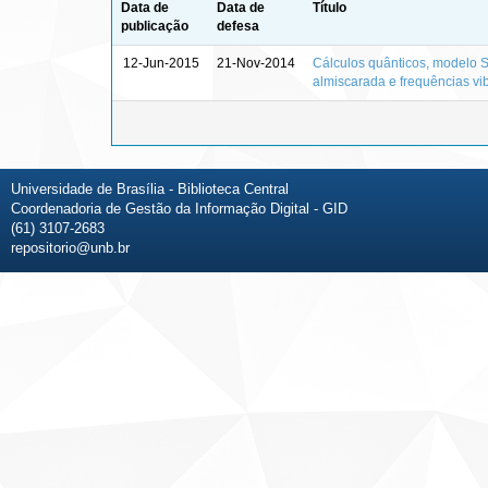
Data de
Data de
Título
publicação
defesa
12-Jun-2015
21-Nov-2014
Cálculos quânticos, modelo S
almiscarada e frequências vi
Universidade de Brasília - Biblioteca Central
Coordenadoria de Gestão da Informação Digital - GID
(61) 3107-2683
repositorio@unb.br