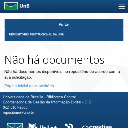
Skip
Voltar
navigation
REPOSITÓRIO INSTITUCIONAL DA UNB
Não há documentos
Não há documentos disponíveis no repositório de acordo com a
sua solicitação.
Página inicial do repositório
Universidade de Brasília - Biblioteca Central
Coordenadoria de Gestão da Informação Digital - GID
(61) 3107-2683
repositorio@unb.br