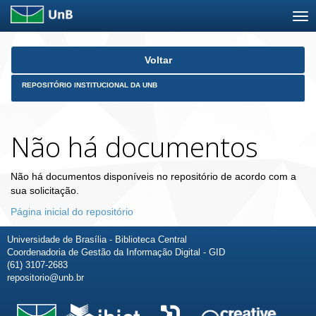
Skip
Voltar
navigation
REPOSITÓRIO INSTITUCIONAL DA UNB
Não há documentos
Não há documentos disponíveis no repositório de acordo com a
sua solicitação.
Página inicial do repositório
Universidade de Brasília - Biblioteca Central
Coordenadoria de Gestão da Informação Digital - GID
(61) 3107-2683
repositorio@unb.br