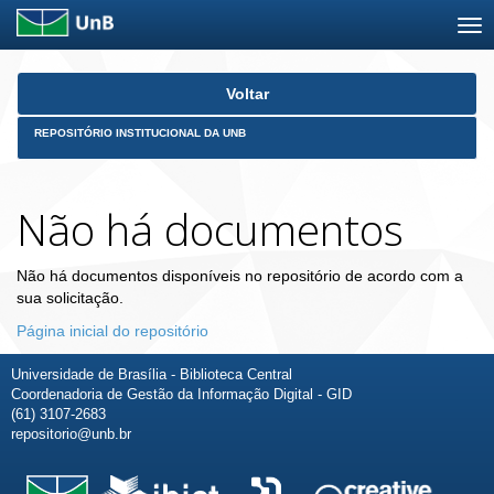
Skip
Voltar
navigation
REPOSITÓRIO INSTITUCIONAL DA UNB
Não há documentos
Não há documentos disponíveis no repositório de acordo com a
sua solicitação.
Página inicial do repositório
Universidade de Brasília - Biblioteca Central
Coordenadoria de Gestão da Informação Digital - GID
(61) 3107-2683
repositorio@unb.br