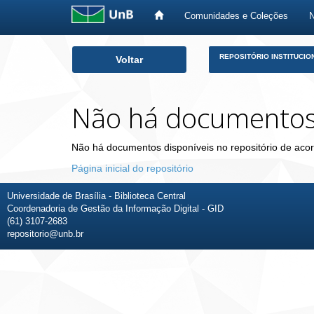
Comunidades e Coleções
Skip
REPOSITÓRIO INSTITUCIO
Voltar
navigation
Não há documento
Não há documentos disponíveis no repositório de acor
Página inicial do repositório
Universidade de Brasília - Biblioteca Central
Coordenadoria de Gestão da Informação Digital - GID
(61) 3107-2683
repositorio@unb.br