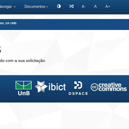
Navegar
Documentos
A-
A
A+
NAL DA UNB
s
do com a sua solicitação.