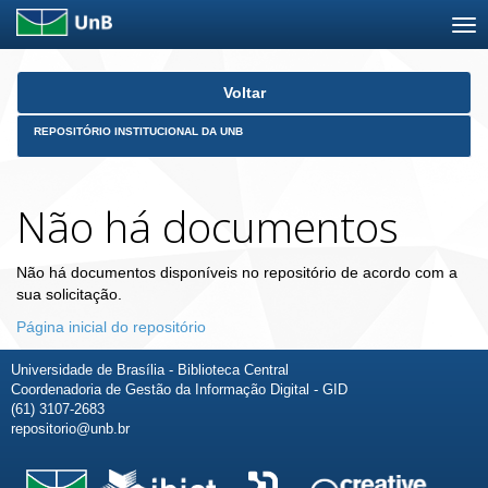
Skip
Voltar
navigation
REPOSITÓRIO INSTITUCIONAL DA UNB
Não há documentos
Não há documentos disponíveis no repositório de acordo com a
sua solicitação.
Página inicial do repositório
Universidade de Brasília - Biblioteca Central
Coordenadoria de Gestão da Informação Digital - GID
(61) 3107-2683
repositorio@unb.br