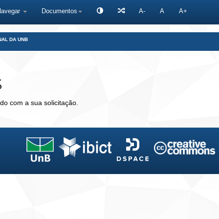
Navegar
Documentos
A-
A
A+
NAL DA UNB
s
do com a sua solicitação.