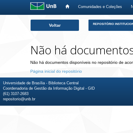
Comunidades e Coleções
Skip
REPOSITÓRIO INSTITUCIO
Voltar
navigation
Não há documento
Não há documentos disponíveis no repositório de acor
Página inicial do repositório
Universidade de Brasília - Biblioteca Central
Coordenadoria de Gestão da Informação Digital - GID
(61) 3107-2683
repositorio@unb.br