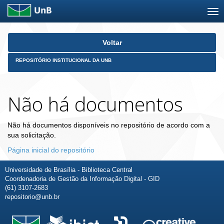
Skip
Voltar
navigation
REPOSITÓRIO INSTITUCIONAL DA UNB
Não há documentos
Não há documentos disponíveis no repositório de acordo com a
sua solicitação.
Página inicial do repositório
Universidade de Brasília - Biblioteca Central
Coordenadoria de Gestão da Informação Digital - GID
(61) 3107-2683
repositorio@unb.br