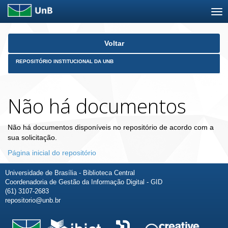
Skip
Voltar
navigation
REPOSITÓRIO INSTITUCIONAL DA UNB
Não há documentos
Não há documentos disponíveis no repositório de acordo com a
sua solicitação.
Página inicial do repositório
Universidade de Brasília - Biblioteca Central
Coordenadoria de Gestão da Informação Digital - GID
(61) 3107-2683
repositorio@unb.br