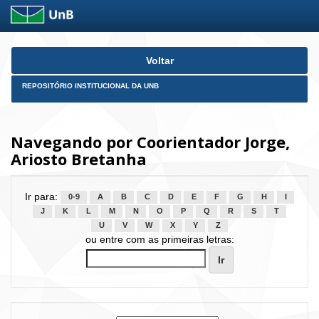
Skip
Voltar
navigation
REPOSITÓRIO INSTITUCIONAL DA UNB
Navegando por Coorientador Jorge,
Ariosto Bretanha
Ir para:
0-9
A
B
C
D
E
F
G
H
I
J
K
L
M
N
O
P
Q
R
S
T
U
V
W
X
Y
Z
ou entre com as primeiras letras: