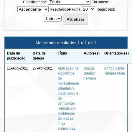
Classificar por:
Em ordem:
Resultados/Página
Registro(s):
Mostrando resultados 1 a 1 de 1
Data de
Data de
Título
Autor(es)
Orientador(es)
publicação
defesa
11-Ago-2021
27-Abr-2021
Aplicação de
Souza,
Anflor, Carla
algoritmos
Beatriz
Tatiana Mota
de
Ferreira
morfogênese
adaptativa
modificado e
de
otimização
robusta em
problemas
de placas
finas
enrijecidas