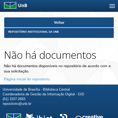
Skip
Voltar
navigation
REPOSITÓRIO INSTITUCIONAL DA UNB
Não há documentos
Não há documentos disponíveis no repositório de acordo com a
sua solicitação.
Página inicial do repositório
Universidade de Brasília - Biblioteca Central
Coordenadoria de Gestão da Informação Digital - GID
(61) 3107-2683
repositorio@unb.br