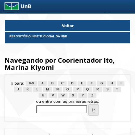
Skip
Voltar
navigation
REPOSITÓRIO INSTITUCIONAL DA UNB
Navegando por Coorientador Ito,
Marina Kiyomi
Ir para:
0-9
A
B
C
D
E
F
G
H
I
J
K
L
M
N
O
P
Q
R
S
T
U
V
W
X
Y
Z
ou entre com as primeiras letras: