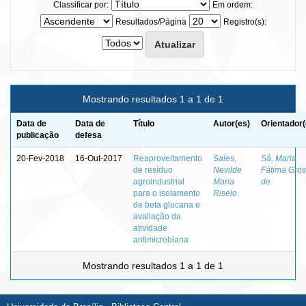
Classificar por:
Em ordem:
Resultados/Página
Registro(s):
Mostrando resultados 1 a 1 de 1
Data de
Data de
Título
Autor(es)
Orientador(
publicação
defesa
20-Fev-2018
16-Out-2017
Reaproveitamento
Sales,
Sá, Maria
de resíduo
Nevilde
Fátima Gros
agroindustrial
Maria
de
para o isolamento
Riselo
de beta glucana e
avaliação da
atividade
antimicrobiana
Mostrando resultados 1 a 1 de 1