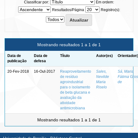
Classificar por:
Em ordem:
Resultados/Página
Registro(s):
Mostrando resultados 1 a 1 de 1
Data de
Data de
Título
Autor(es)
Orientador(
publicação
defesa
20-Fev-2018
16-Out-2017
Reaproveitamento
Sales,
Sá, Maria
de resíduo
Nevilde
Fátima Gros
agroindustrial
Maria
de
para o isolamento
Riselo
de beta glucana e
avaliação da
atividade
antimicrobiana
Mostrando resultados 1 a 1 de 1