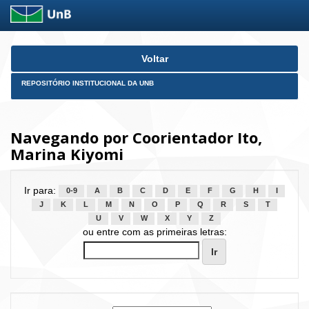
Skip
Voltar
navigation
REPOSITÓRIO INSTITUCIONAL DA UNB
Navegando por Coorientador Ito,
Marina Kiyomi
Ir para:
0-9
A
B
C
D
E
F
G
H
I
J
K
L
M
N
O
P
Q
R
S
T
U
V
W
X
Y
Z
ou entre com as primeiras letras: