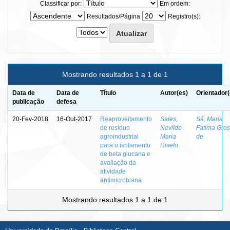
Classificar por:
Em ordem:
Resultados/Página
Registro(s):
Mostrando resultados 1 a 1 de 1
Data de
Data de
Título
Autor(es)
Orientador(
publicação
defesa
20-Fev-2018
16-Out-2017
Reaproveitamento
Sales,
Sá, Maria
de resíduo
Nevilde
Fátima Gros
agroindustrial
Maria
de
para o isolamento
Riselo
de beta glucana e
avaliação da
atividade
antimicrobiana
Mostrando resultados 1 a 1 de 1