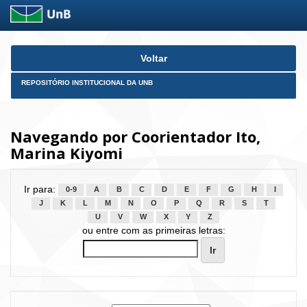
Skip
Voltar
navigation
REPOSITÓRIO INSTITUCIONAL DA UNB
Navegando por Coorientador Ito,
Marina Kiyomi
Ir para:
0-9
A
B
C
D
E
F
G
H
I
J
K
L
M
N
O
P
Q
R
S
T
U
V
W
X
Y
Z
ou entre com as primeiras letras: