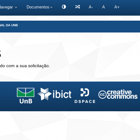
Navegar
Documentos
A-
A
A+
NAL DA UNB
s
do com a sua solicitação.