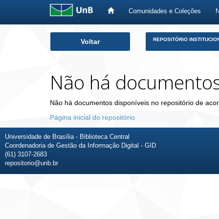
Comunidades e Coleções
Skip
REPOSITÓRIO INSTITUCIO
Voltar
navigation
Não há documento
Não há documentos disponíveis no repositório de acor
Página inicial do repositório
Universidade de Brasília - Biblioteca Central
Coordenadoria de Gestão da Informação Digital - GID
(61) 3107-2683
repositorio@unb.br