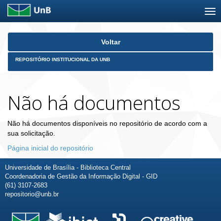
Skip
Voltar
navigation
REPOSITÓRIO INSTITUCIONAL DA UNB
Não há documentos
Não há documentos disponíveis no repositório de acordo com a
sua solicitação.
Página inicial do repositório
Universidade de Brasília - Biblioteca Central
Coordenadoria de Gestão da Informação Digital - GID
(61) 3107-2683
repositorio@unb.br