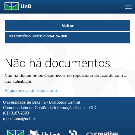
Skip
Voltar
navigation
REPOSITÓRIO INSTITUCIONAL DA UNB
Não há documentos
Não há documentos disponíveis no repositório de acordo com a
sua solicitação.
Página inicial do repositório
Universidade de Brasília - Biblioteca Central
Coordenadoria de Gestão da Informação Digital - GID
(61) 3107-2683
repositorio@unb.br