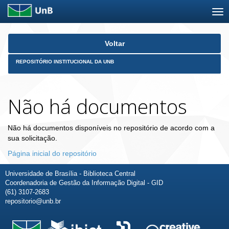
Skip
Voltar
navigation
REPOSITÓRIO INSTITUCIONAL DA UNB
Não há documentos
Não há documentos disponíveis no repositório de acordo com a
sua solicitação.
Página inicial do repositório
Universidade de Brasília - Biblioteca Central
Coordenadoria de Gestão da Informação Digital - GID
(61) 3107-2683
repositorio@unb.br