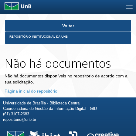
Skip
Voltar
navigation
REPOSITÓRIO INSTITUCIONAL DA UNB
Não há documentos
Não há documentos disponíveis no repositório de acordo com a
sua solicitação.
Página inicial do repositório
Universidade de Brasília - Biblioteca Central
Coordenadoria de Gestão da Informação Digital - GID
(61) 3107-2683
repositorio@unb.br