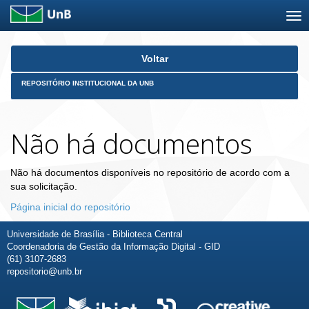
Skip
Voltar
navigation
REPOSITÓRIO INSTITUCIONAL DA UNB
Não há documentos
Não há documentos disponíveis no repositório de acordo com a
sua solicitação.
Página inicial do repositório
Universidade de Brasília - Biblioteca Central
Coordenadoria de Gestão da Informação Digital - GID
(61) 3107-2683
repositorio@unb.br