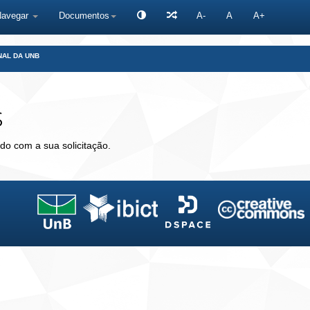
Navegar
Documentos
A-
A
A+
NAL DA UNB
s
do com a sua solicitação.