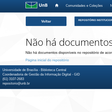
Comunidades e Coleções
Skip
REPOSITÓRIO INSTITUCIO
Voltar
navigation
Não há documento
Não há documentos disponíveis no repositório de acor
Página inicial do repositório
Universidade de Brasília - Biblioteca Central
Coordenadoria de Gestão da Informação Digital - GID
(61) 3107-2683
repositorio@unb.br