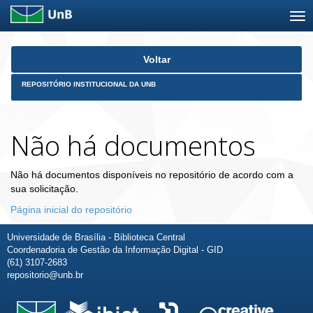
Skip
Voltar
navigation
REPOSITÓRIO INSTITUCIONAL DA UNB
Não há documentos
Não há documentos disponíveis no repositório de acordo com a
sua solicitação.
Página inicial do repositório
Universidade de Brasília - Biblioteca Central
Coordenadoria de Gestão da Informação Digital - GID
(61) 3107-2683
repositorio@unb.br