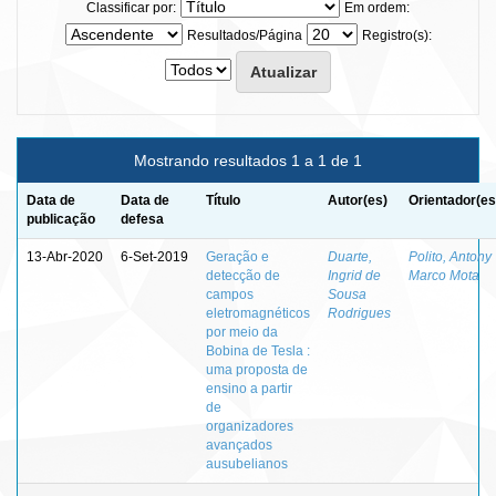
Classificar por:
Em ordem:
Resultados/Página
Registro(s):
Mostrando resultados 1 a 1 de 1
Data de
Data de
Título
Autor(es)
Orientador(es
publicação
defesa
13-Abr-2020
6-Set-2019
Geração e
Duarte,
Polito, Antony
detecção de
Ingrid de
Marco Mota
campos
Sousa
eletromagnéticos
Rodrigues
por meio da
Bobina de Tesla :
uma proposta de
ensino a partir
de
organizadores
avançados
ausubelianos