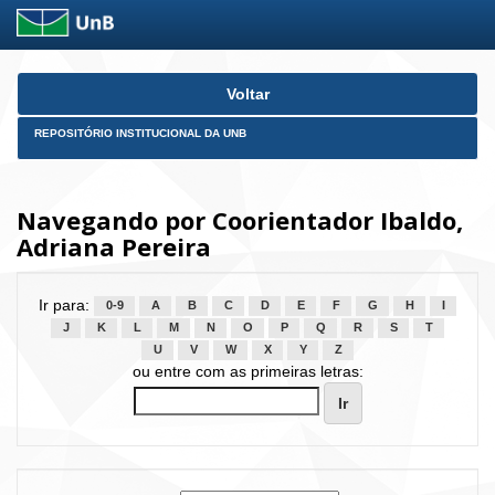
Skip
Voltar
navigation
REPOSITÓRIO INSTITUCIONAL DA UNB
Navegando por Coorientador Ibaldo,
Adriana Pereira
Ir para:
0-9
A
B
C
D
E
F
G
H
I
J
K
L
M
N
O
P
Q
R
S
T
U
V
W
X
Y
Z
ou entre com as primeiras letras: