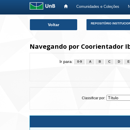
Comunidades e Coleções
Skip
REPOSITÓRIO INSTITUCIO
Voltar
navigation
Navegando por Coorientador Ib
Ir para:
0-9
A
B
C
D
E
Classificar por: