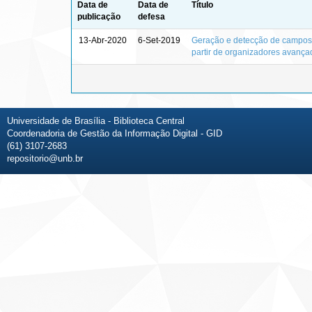
Data de
Data de
Título
publicação
defesa
13-Abr-2020
6-Set-2019
Geração e detecção de campos 
partir de organizadores avanç
Universidade de Brasília - Biblioteca Central
Coordenadoria de Gestão da Informação Digital - GID
(61) 3107-2683
repositorio@unb.br