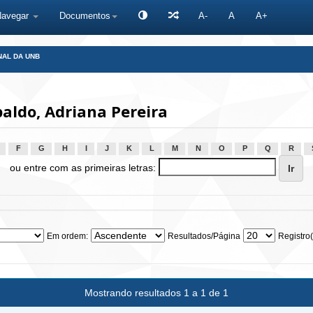
Navegar
Documentos
A-
A
A+
NAL DA UNB
aldo, Adriana Pereira
F
G
H
I
J
K
L
M
N
O
P
Q
R
ou entre com as primeiras letras:
Em ordem:
Resultados/Página
Registro(
Mostrando resultados 1 a 1 de 1