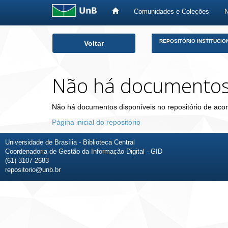
Comunidades e Coleções
Skip
REPOSITÓRIO INSTITUCIO
Voltar
navigation
Não há documento
Não há documentos disponíveis no repositório de acor
Página inicial do repositório
Universidade de Brasília - Biblioteca Central
Coordenadoria de Gestão da Informação Digital - GID
(61) 3107-2683
repositorio@unb.br