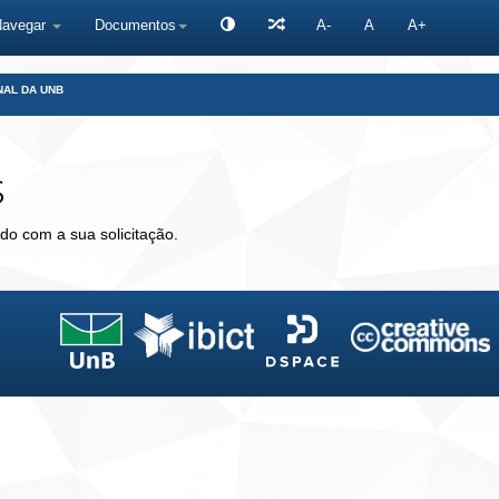
Navegar
Documentos
A-
A
A+
NAL DA UNB
s
do com a sua solicitação.